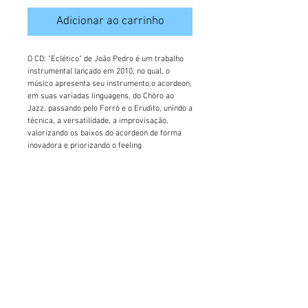
Adicionar ao carrinho
O CD: "Eclético" de João Pedro é um trabalho 
instrumental lançado em 2010, no qual, o 
músico apresenta seu instrumento,o acordeon, 
em suas variadas linguagens, do Chôro ao 
Jazz, passando pelo Forró e o Erudito, unindo a 
técnica, a versatilidade, a improvisação, 
valorizando os baixos do acordeon de forma 
inovadora e priorizando o feeling 
característico do músico brasileiro.
Conta com a participação renomada de: Márcio 
Bahia, Oswaldinho do Acordeon, Guello, 
Arismar do Espírito Santo, Thiago Espirito 
Santo, além de grandes músicos do cenário 
paranaense.
vitralproducoes@gmail.com